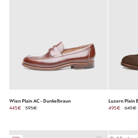
Wien Plain AC - Dunkelbraun
Luzern Plain 
445€
595€
495€
645€