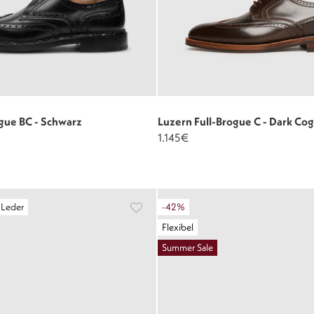
gue BC - Schwarz
Luzern Full-Brogue C - Dark Co
1.145€
 Leder
-42%
Flexibel
Summer Sale