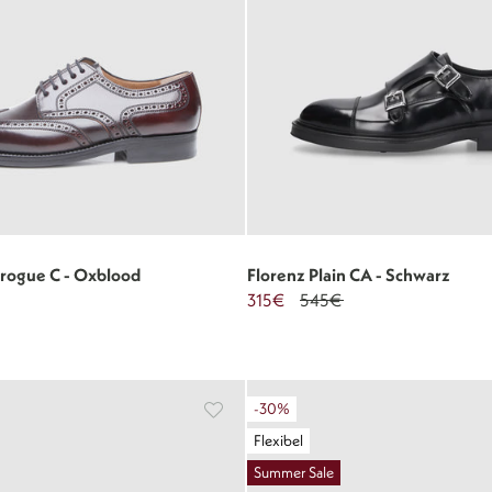
Brogue C - Oxblood
Florenz Plain CA - Schwarz
315€
545€
-30%
Flexibel
Summer Sale