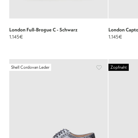
London Full-Brogue C - Schwarz
London Capto
1.145€
1.145€
Shell Cordovan Leder
Zopfnaht