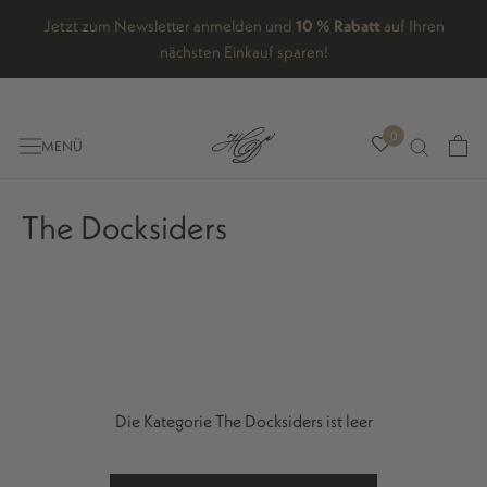
Direkt
Jetzt zum Newsletter anmelden und
10 % Rabatt
auf Ihren
zum
nächsten Einkauf sparen!
Inhalt
0
MENÜ
The Docksiders
Die Kategorie The Docksiders ist leer