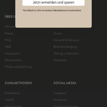
Jetzt anmelden und sparen
*Der Rabatt ist nicht mit anderen Rabattaktionen kombinierbar.
ÜBER UNS
SERVICE
Wholesale
Kontakt
Presse
Stores
FAQ
Versand & Retoure
AGB
Bestellverfolgung
Impressum
Vertrag widerrufen
Datenschutz
Werkstatt
Widerrufsbelehrung
ZAHLMETHODEN
SOCIAL MEDIA
Kreditkarte
Instagram
PayPal
Facebook
Amazon Pay
Facebook Gruppe