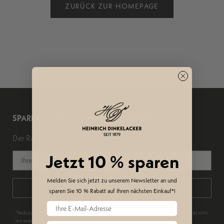
ZURÜCK ZUR HOMEPAGE
SPAREN SIE 10 % AUF IHREN EINKAUF!
Der Rabatt gilt auf Ihre gesamte nächste Bestellung*.
Jetzt 10 %
sparen
Melden Sie sich jetzt zu unserem Newsletter an und
Jetzt anmelden und sparen
sparen Sie 10 %
Rabatt auf Ihren nächsten Einkauf*!
*Reduzierte Modelle sind ausgeschlossen. Der Betrag kann nicht ausgezahlt werden und ist nicht
mit anderen Rabattaktionen kombinierbar.