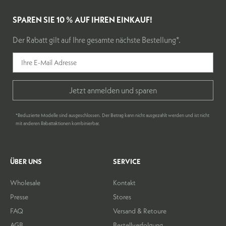
SPAREN SIE 10 % AUF IHREN EINKAUF!
Der Rabatt gilt auf Ihre gesamte nächste Bestellung*.
Jetzt anmelden und sparen
*Reduzierte Modelle sind ausgeschlossen. Der Betrag kann nicht ausgezahlt werden und ist nicht
mit anderen Rabattaktionen kombinierbar.
ÜBER UNS
SERVICE
Wholesale
Kontakt
Presse
Stores
FAQ
Versand & Retoure
AGB
Bestellverfolgung