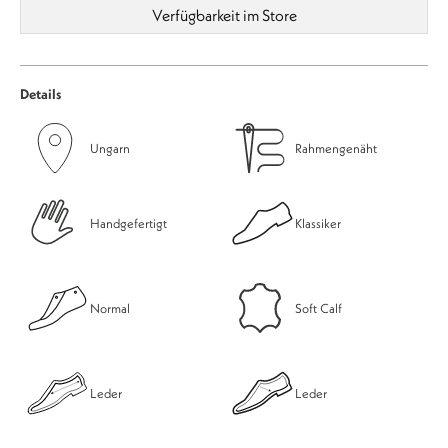
Verfügbarkeit im Store
Details
Ungarn
Rahmengenäht
Handgefertigt
Klassiker
Normal
Soft Calf
Leder
Leder