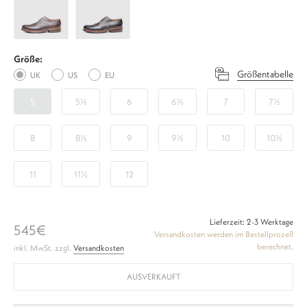
Full-
Full-
Brogue
Brogue
SC
SC
Größe:
-
-
Größentabelle
UK
US
EU
Marrone
Schwarz
5
5½
6
6½
7
7½
8
8½
9
9½
10
10½
11
11½
12
Lieferzeit: 2-3 Werktage
545€
Versandkosten werden im Bestellprozeß
berechnet.
inkl. MwSt. zzgl.
Versandkosten
AUSVERKAUFT