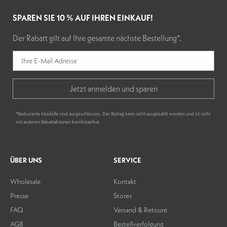
SPAREN SIE 10 % AUF IHREN EINKAUF!
Der Rabatt gilt auf Ihre gesamte nächste Bestellung*.
Jetzt anmelden und sparen
*Reduzierte Modelle sind ausgeschlossen. Der Betrag kann nicht ausgezahlt werden und ist nicht
mit anderen Rabattaktionen kombinierbar.
ÜBER UNS
SERVICE
Wholesale
Kontakt
Presse
Stores
FAQ
Versand & Retoure
AGB
Bestellverfolgung