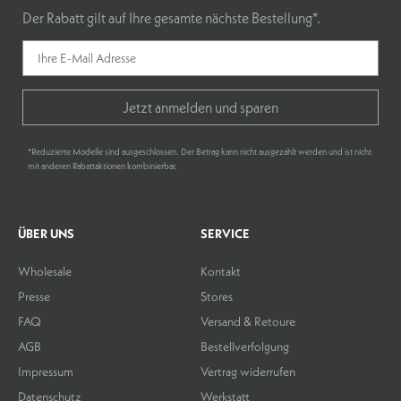
Der Rabatt gilt auf Ihre gesamte nächste Bestellung*.
Jetzt anmelden und sparen
*Reduzierte Modelle sind ausgeschlossen. Der Betrag kann nicht ausgezahlt werden und ist nicht
mit anderen Rabattaktionen kombinierbar.
ÜBER UNS
SERVICE
Wholesale
Kontakt
Presse
Stores
FAQ
Versand & Retoure
AGB
Bestellverfolgung
Impressum
Vertrag widerrufen
Datenschutz
Werkstatt