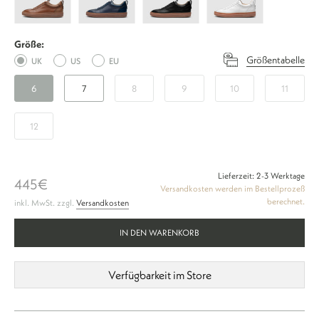
T
T
T
T
-
-
-
-
Größe:
Braun
Navy
Schwarz
Weiß
Größentabelle
UK
US
EU
6
7
8
9
10
11
12
Lieferzeit: 2-3 Werktage
445€
Versandkosten werden im Bestellprozeß
berechnet.
inkl. MwSt. zzgl.
Versandkosten
IN DEN WARENKORB
Verfügbarkeit im Store