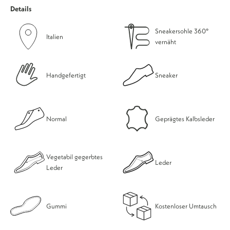
Details
Sneakersohle 360°
Italien
vernäht
Handgefertigt
Sneaker
Normal
Geprägtes Kalbsleder
Vegetabil gegerbtes
Leder
Leder
Gummi
Kostenloser Umtausch