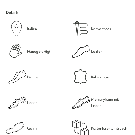
Details
Italien
Konventionell
Handgefertigt
Loafer
Normal
Kalbvelours
Memoryfoam mit
Leder
Leder
Gummi
Kostenloser Umtausch