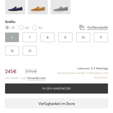
Plain
Plain
Plain
V
V
V
-
-
-
Größe:
Blau
Braun
Grau
Größentabelle
UK
US
EU
6
7
8
9
10
11
12
13
Lieferzeit: 2-3 Werktage
245€
395€
Versandkosten werden im Bestellprozeß
berechnet.
inkl. MwSt. zzgl.
Versandkosten
IN DEN WARENKORB
Verfügbarkeit im Store