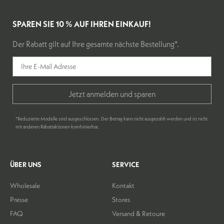
SPAREN SIE 10 % AUF IHREN EINKAUF!
Der Rabatt gilt auf Ihre gesamte nächste Bestellung*.
Jetzt anmelden und sparen
*Reduzierte Modelle sind ausgeschlossen. Der Betrag kann nicht ausgezahlt werden und ist nicht
mit anderen Rabattaktionen kombinierbar.
ÜBER UNS
SERVICE
Wholesale
Kontakt
Presse
Stores
FAQ
Versand & Retoure