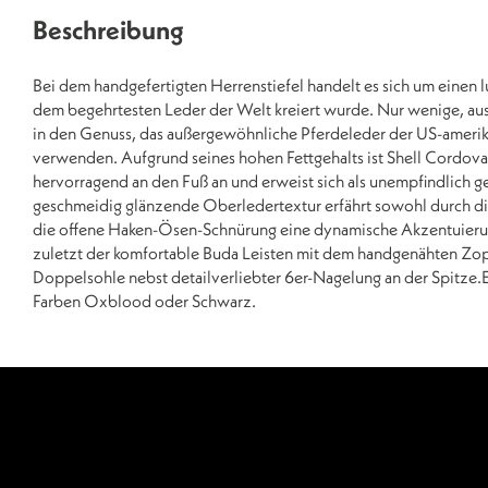
Beschreibung
Bei dem handgefertigten Herrenstiefel handelt es sich um einen l
dem begehrtesten Leder der Welt kreiert wurde. Nur wenige, 
in den Genuss, das außergewöhnliche Pferdeleder der US-amer
verwenden. Aufgrund seines hohen Fettgehalts ist Shell Cordova
hervorragend an den Fuß an und erweist sich als unempfindlich g
geschmeidig glänzende Oberledertextur erfährt sowohl durch di
die offene Haken-Ösen-Schnürung eine dynamische Akzentuierung
zuletzt der komfortable Buda Leisten mit dem handgenähten Zo
Doppelsohle nebst detailverliebter 6er-Nagelung an der Spitze.Erh
Farben Oxblood oder Schwarz.