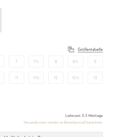
Größentabelle
7
7½
8
8½
9
½
11
11½
12
12½
13
Lieferzeit: 2-3 Werktage
Versandkosten werden im Bestellprozeß berechnet.