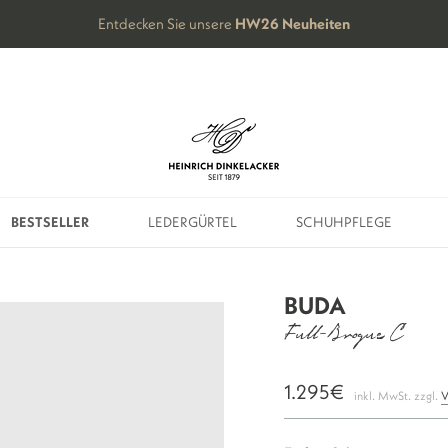
Entdecken Sie unsere
HW26
Neuheiten
BESTSELLER
LEDERGÜRTEL
SCHUHPFLEGE
BESTSELLER
LEDERGÜRTEL
SCHUHPFLEGE
BUDA
Full-Brogue C
1.295€
inkl. MwSt. zzgl.
V