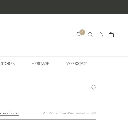
0
STORES
HERITAGE
WERKSTATT
STORES
HERITAGE
WERKSTATT
ersandkosten
Art.-Nr.:
4397-4316-schwarz-br-br-10