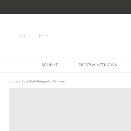
Direkt
zum
Inhalt
Währung
Sprache
EUR
DE
SCHUHE
HERBST/WINTER 2026
SCHUHE
HERBST/WINTER 2026
Home
Buda Full-Brogue C - Schwarz