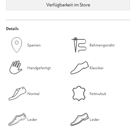
Verfügbarkeit im Store
Details
Spanien
Rahmengenäht
Handgefertigt
Klassiker
Normal
Fettnubuk
Leder
Leder