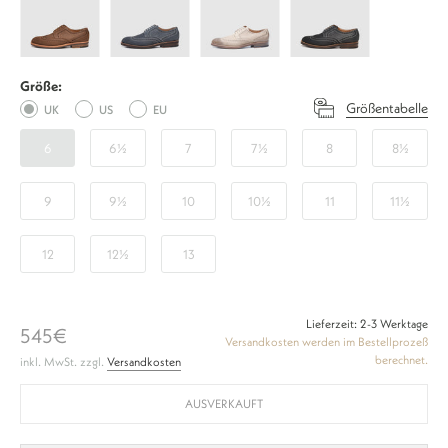
Full-
Full-
Full-
Full-
Brogue
Brogue
Brogue
Brogue
J
J
J
J
Größe:
-
-
-
-
Größentabelle
UK
US
EU
Coffee
Jeans
Sand
Schwarz
6
6½
7
7½
8
8½
9
9½
10
10½
11
11½
12
12½
13
Lieferzeit: 2-3 Werktage
545€
Versandkosten werden im Bestellprozeß
berechnet.
inkl. MwSt. zzgl.
Versandkosten
AUSVERKAUFT