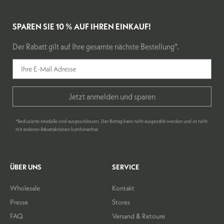
SPAREN SIE 10 % AUF IHREN EINKAUF!
Der Rabatt gilt auf Ihre gesamte nächste Bestellung*.
Jetzt anmelden und sparen
*Reduzierte Modelle sind ausgeschlossen. Der Betrag kann nicht ausgezahlt werden und ist nicht
mit anderen Rabattaktionen kombinierbar.
ÜBER UNS
SERVICE
Wholesale
Kontakt
Presse
Stores
FAQ
Versand & Retoure