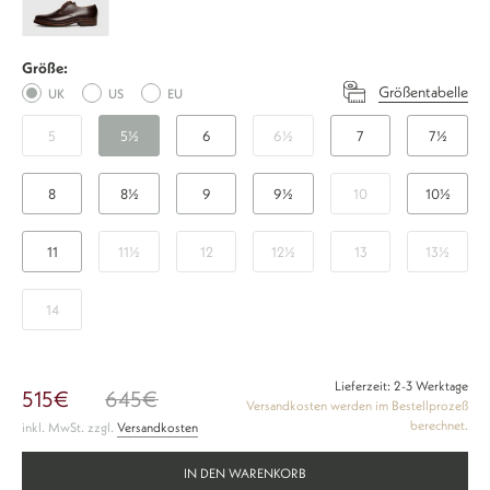
Plain
H
Größe:
-
Größentabelle
UK
US
EU
Mocca
5
5½
6
6½
7
7½
8
8½
9
9½
10
10½
11
11½
12
12½
13
13½
14
Lieferzeit: 2-3 Werktage
515€
645€
Versandkosten werden im Bestellprozeß
berechnet.
inkl. MwSt. zzgl.
Versandkosten
IN DEN WARENKORB