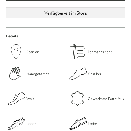
Verfügbarkeit im Store
Details
Spanien
Rahmengenäht
Handgefertigt
Klassiker
Weit
Gewachstes Fettnubuk
Leder
Leder