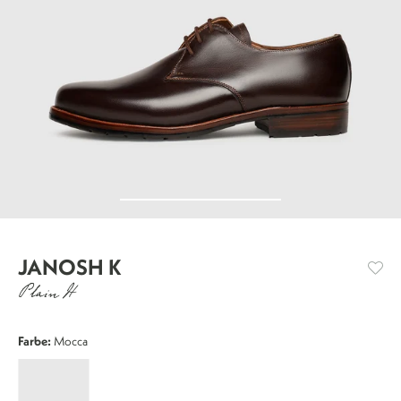
JANOSH K
Plain H
Farbe:
Mocca
Janosh
K