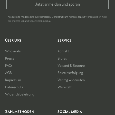
Jetzt anmelden und sparen
*Reduzierte Modelle sind ausgeschlossen. Der Betrag kann nicht ausgezahlt werden und ist nicht
mit anderen Rabattaktionen kombinierbar.
ÜBER UNS
SERVICE
Wholesale
Kontakt
Presse
Stores
FAQ
Versand & Retoure
AGB
Bestellverfolgung
Impressum
Vertrag widerrufen
Datenschutz
Werkstatt
Widerrufsbelehrung
ZAHLMETHODEN
SOCIAL MEDIA