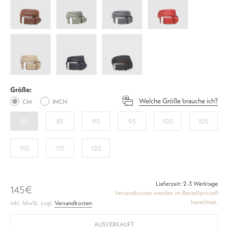
Plain
Plain
Plain
Plain
J
J
J
J
-
-
-
-
Janno
Janno
Janno
Coffee
Grün
Jeans
Rosso
Plain
Plain
Plain
J
J
J
-
-
-
Größe:
Sand
Schwarz
Schwarzbraun
Welche Größe brauche ich?
CM
INCH
80
85
90
95
100
105
110
115
120
Lieferzeit: 2-3 Werktage
145€
Versandkosten werden im Bestellprozeß
berechnet.
inkl. MwSt. zzgl.
Versandkosten
AUSVERKAUFT